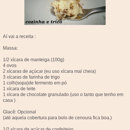
Aí vai a receita :
Massa:
1/2 xícara de manteiga (100g)
4 ovos
2 xícaras de açúcar (eu uso xícara mal cheia)
3 xícaras de farinha de trigo
1
colh
(sopa)de fermento em pó
1 xícara de leite
1 xícara de chocolate granulado (uso o tanto que tenho em
casa )
Glacê
: Opcional
(até aquela cobertura para bolo de cenoura fica boa.)
1/2 xícara de açúcar de confeiteiro