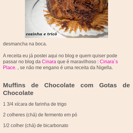
desmancha na boca.
A receita eu já postei aqui no blog e quem quiser pode
passar no blog da
Cinara
que é maravilhoso :
Cinara
´s
Place
.
, se não me engano é uma receita da
Nigella
.
Muffins
de Chocolate com Gotas de
Chocolate
1 3/4 xícara de farinha de trigo
2 colheres (chá) de fermento em pó
1/2 colher (chá) de bicarbonato