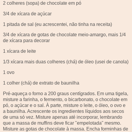
2 colheres (sopa) de chocolate em pó
3/4 de xícara de açúcar
1 pitada de sal (eu acrescentei, não tinha na receita)
3/4 de xícara de gotas de chocolate meio-amargo, mais 1/4
de xícara para decorar
1 xícara de leite
1/3 xícara mais duas colheres (chá) de óleo (usei de
canola
)
1 ovo
1 colher (chá) de
extrato
de baunilha
Pré-aqueça o forno a 200 graus centígrados. Em uma tigela,
misture a farinha, o fermento, o bicarbonato, o chocolate em
pó, o açúcar e o sal. À parte, misture o leite, o óleo, o ovo e
a baunilha. Acrescente os ingredientes líquidos aos secos
de uma só vez. Misture apenas até incorporar, lembrando
que a massa de
muffins
deve ficar "
empelotada
" mesmo.
Misture as gotas de chocolate à massa. Encha
forminhas
de