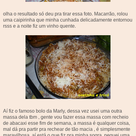
olha o resultado só deu pra tirar essa foto. Macarrão, rolou
uma
caipirinha
que minha cunhada delicadamente entornou
rsss
e a noite fiz um vinho quente.
Aí fiz o famoso bolo da
Marly
, dessa vez usei uma outra
massa dela
tbm
, gente vou fazer essa massa com recheio
de abacaxi esse fim de semana, a massa é qualquer coisa,
mal dá pra partir pra rechear de tão macia , é simplesmente
maravilhosa
, aí está o que fiz pra minha sogra, peguei uma