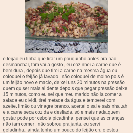
o feijão eu tinha que tirar um pouquinho antes pra não
desmanchar,
tbm
vai a gosto , eu cozinhei a carne que é
bem dura , depois que tirei a carne na mesma água eu
coloquei o feijão já lavado , não coloquei de molho pois é
um feijão novo e macio, deixei uns 20 minutos na pressão
quem quiser mais al dente depois que pegar pressão deixe
15 minutos, como eu sei que meu marido não ia comer a
salada eu dividi, tirei metade da água e temperei com
azeite, limão ou vinagre branco, acertei o sal e
salsinha
,ah
e a carne seca cozida e desfiada, só e mais nada,quem
gostar pode por cebola picadinha, pensei que as crianças
não iam comer , não sobrou pra janta, eu servi
geladinha
...ainda tenho um pouco do feijão cru e estou