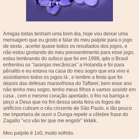
Amigas todas tenham uma bom dia, hoje vou deixar uma
mensagem que eu gosto e falar do meu palpite para o jogo
de sexta , acertei quase todos os resultados dos jogos, e
não estou gostando do meu pressentimento para esse jogo,
estou lembrando do sufoco que foi em 1998, qdo o Brasil
enfrentou os "laranjas mecânicas" a Holanda e foi para
pênaltis e eu estava na casa do meu sogro que era vivo e
assistíamos todos os jogos lá , e lembro a festa que foi
depois das defesas maravilhosa do Taffarel, bem esse ano
não tenho meu sogro, tenho meus filhos e vamos assistir em
casa , com o mesmo coração apertado, o frio na barriga e
peço a Deus que no fim dessa sexta feira os fogos de
artifícios cubram o céu cinzento de São Paulo, e tão pouco
me importaria de ouvir o Dunga repetir a célebre frase do
Zagallo "vcs vão ter que me engolir" kkkkk.
Meu palpite é 1x0, muito sofrido.