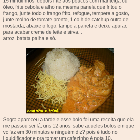
15
minutinhos
, depois frite aos poucos com manteiga ou
óleo, frite cebola e alho na mesma panela que fritou o
frango, junte todo o frango frito, refogue, tempere a gosto,
junte molho de tomate pronto, 1
colh
de
catchup
outra de
mostarda, abaixe o fogo, tampe a panela e deixe apurar,
para acabar creme de leite e sirva...
arroz, batata palha e só.
Sogra apareceu a tarde e esse bolo foi uma receita que ela
me passou sei lá, uns 12 anos, sabe aqueles bolos em que
vc
faz em 30 minutos e ninguém diz? pois é tudo no
liquidificador
e pra tomar um
cafezinho
é nota 10.