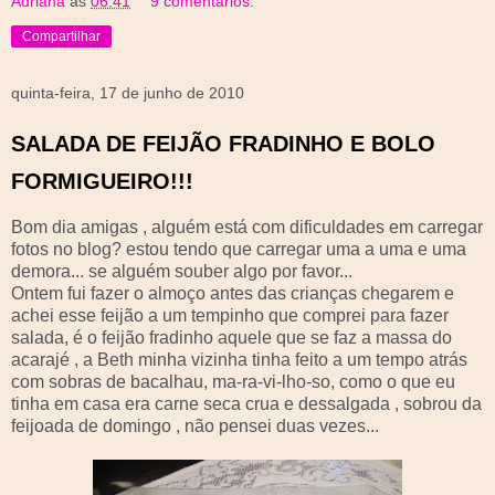
Adriana
às
06:41
9 comentários:
Compartilhar
quinta-feira, 17 de junho de 2010
SALADA DE FEIJÃO FRADINHO E BOLO
FORMIGUEIRO!!!
Bom dia amigas , alguém está com dificuldades em carregar
fotos no blog? estou tendo que carregar uma a uma e uma
demora... se alguém souber algo por favor...
Ontem fui fazer o almoço antes das crianças chegarem e
achei esse feijão a um
tempinho
que comprei para fazer
salada, é o feijão
fradinho
aquele que se faz a massa do
acarajé , a
Beth
minha vizinha tinha feito a um tempo atrás
com sobras de bacalhau, ma-
ra
-vi-lho-
so
, como o que eu
tinha em casa era carne seca crua e
dessalgada
, sobrou da
feijoada de domingo , não pensei duas vezes...