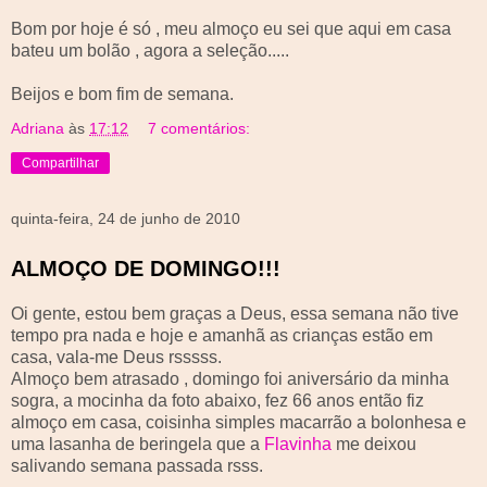
Bom por hoje é só , meu almoço eu sei que aqui em casa
bateu um bolão , agora a seleção.....
Beijos e bom fim de semana.
Adriana
às
17:12
7 comentários:
Compartilhar
quinta-feira, 24 de junho de 2010
ALMOÇO DE DOMINGO!!!
Oi
gente, estou bem graças a Deus, essa semana não tive
tempo pra nada e hoje e amanhã as crianças estão em
casa, vala-me Deus
rsssss
.
Almoço bem atrasado , domingo foi aniversário da minha
sogra, a
mocinha
da foto abaixo, fez 66 anos então fiz
almoço em casa, coisinha simples macarrão a bolonhesa e
uma lasanha de
beringela
que a
Flavinha
me deixou
salivando semana passada
rsss
.