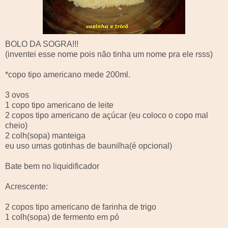
BOLO DA SOGRA!!!
(inventei esse nome pois não tinha um nome pra ele
rsss
)
*copo tipo americano mede 200
ml
.
3 ovos
1 copo tipo americano de leite
2 copos tipo americano de açúcar (eu coloco o copo mal
cheio)
2
colh
(sopa) manteiga
eu uso umas
gotinhas
de baunilha(é opcional)
Bate bem no
liquidificador
Acrescente:
2 copos tipo americano de farinha de trigo
1
colh
(sopa) de fermento em pó