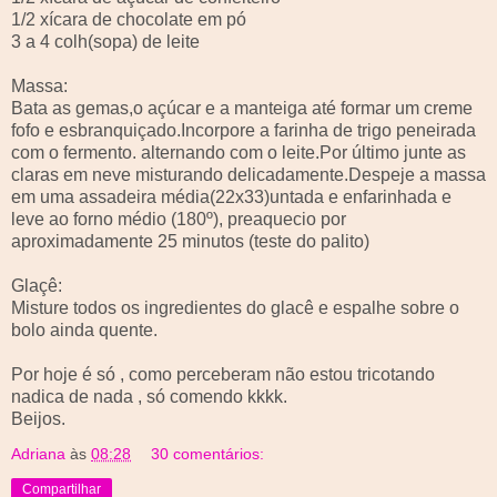
1/2 xícara de chocolate em pó
3 a 4
colh
(sopa) de leite
Massa:
Bata as gemas,o açúcar e a manteiga até formar um creme
fofo e
esbranquiçado
.Incorpore a farinha de trigo peneirada
com o fermento. alternando com o leite.Por último junte as
claras em neve misturando delicadamente.Despeje a massa
em uma assadeira média(22x33)untada e enfarinhada e
leve ao forno médio (180º),
preaquecio
por
aproximadamente 25 minutos (teste do palito)
Glaçê
:
Misture todos os ingredientes do
glacê
e espalhe sobre o
bolo ainda quente.
Por hoje é só , como perceberam não estou tricotando
nadica
de nada , só comendo
kkkk
.
Beijos.
Adriana
às
08:28
30 comentários:
Compartilhar