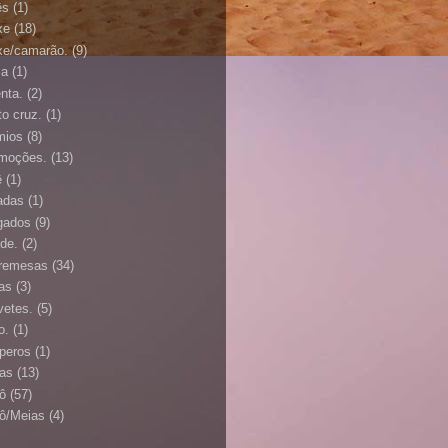
ês
(1)
xe
(18)
xe/camarão.
(9)
za
(1)
enta.
(2)
to cruz.
(1)
mios
(8)
moções.
(13)
ê
(1)
adas
(1)
gados
(9)
de.
(2)
remesas
(34)
as
(3)
vetes.
(5)
o.
(1)
peros
(1)
tas
(13)
cô
(57)
cô/Meias
(4)