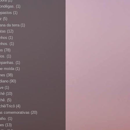
bora
(2)
ondêgas.
(1)
epastos
(1)
oz
(5)
ana da terra
(1)
atas
(12)
inhos
(1)
inhos.
(1)
os
(78)
dos.
(1)
panhas.
(1)
ne moída
(1)
nes
(38)
idiano
(90)
ve
(1)
chê
(10)
chê.
(5)
chê/Tricô
(4)
as comemorativas
(20)
afio.
(1)
es
(13)