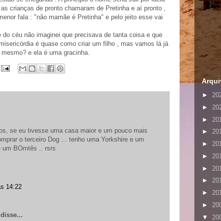
 as crianças de pronto chamaram de Pretinha e aí pronto ,
nor fala : "não mamãe é Pretinha" e pelo jeito esse vai
e do céu não imaginei que precisava de tanta coisa e que
isericórdia é quase como criar um filho , mas vamos lá já
 é mesmo? e ela é uma gracinha.
Arqui
►
20
►
20
►
20
os, se eu tivesse uma casa maior e um pouco mais
►
20
omprar o terceiro Dog ... tenho uma Yorkshire e um
►
20
é um BOmtês .. rsrs
►
20
►
20
►
20
às 14:22
►
20
►
20
disse...
▼
20