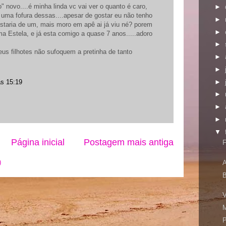
o" novo....é minha linda vc vai ver o quanto é caro,
►
 uma fofura dessas....apesar de gostar eu não tenho
►
staria de um, mais moro em apê ai já viu né? porem
►
 Estela, e já esta comigo a quase 7 anos.....adoro
►
us filhotes não sufoquem a pretinha de tanto
►
►
►
às 15:19
►
►
►
▼
Página inicial
Postagem mais antiga
)