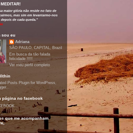
 MEDITAR!
a maior glória não reside no fato de
cairmos, mas sim em levantarmo-nos
 depois de cada queda."
io
 sou eu
Adriana
SÃO PAULO, CAPITAL, Brazil
Em busca da tão falada
felicidade !!!!!
Ver meu perfil completo
ithin
 página no facebook
CEBOOK
os que me acompanham
e,