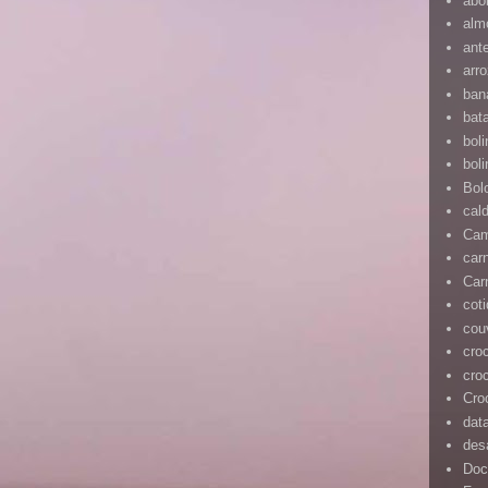
abó
alm
ant
arr
ban
bat
bol
bol
Bol
cal
Cam
car
Car
cot
cou
cro
cro
Cro
dat
des
Doc