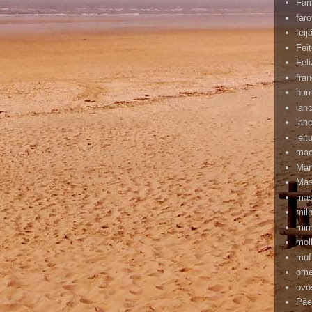
Fam
faro
feij
Fei
Feli
fra
hum
lan
lan
leit
mac
Man
Ma
mas
mil
mim
mol
muf
ome
ovo
Pãe