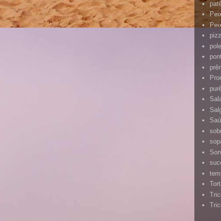
pat
Pei
Pei
piz
pol
pon
prê
Pro
pur
Sal
Sal
Saú
sob
sop
Sor
suc
tem
Tor
Tri
Tri