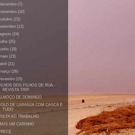
dezembro
(7)
novembro
(10)
outubro
(15)
setembro
(12)
agosto
(24)
julho
(25)
junho
(19)
maio
(23)
abril
(21)
março
(26)
fevereiro
(15)
FILHOS DOS FILHOS DE RUA -
REVISTA TRIP.
ALMOÇO DE DOMINGO
BOLO DE LARANJA COM CASCA E
TUDO
VOLTA AO TRABALHO
MAIS UM CARINHO
PRECE