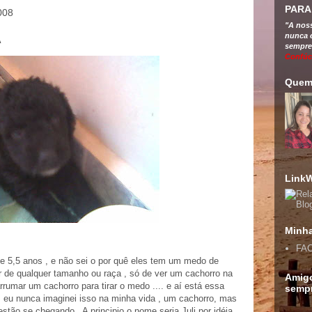
PARA
2008
"A noss
nunca 
A
sempre
Confúc
Quem
LinkW
Minha
FA
4 e 5,5 anos , e não sei o por quê eles tem um medo de
r de qualquer tamanho ou raça , só de ver um cachorro na
Amig
arrumar um cachorro para tirar o medo .... e aí está essa
sempr
, eu nunca imaginei isso na minha vida , um cachorro, mas
tão se chegando . A principio o nome seria Juli por idéia