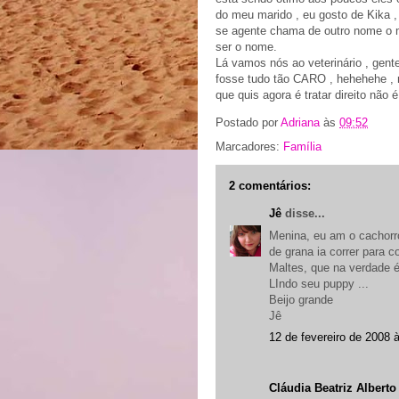
do meu marido , eu gosto de Kika ,
se agente chama de outro nome o me
ser o nome.
Lá vamos nós ao veterinário , gent
fosse tudo tão CARO , hehehehe , m
que quis agora é tratar direito não
Postado por
Adriana
às
09:52
Marcadores:
Família
2 comentários:
Jê
disse...
Menina, eu am o cachorr
de grana ia correr para c
Maltes, que na verdade 
LIndo seu puppy ...
Beijo grande
Jê
12 de fevereiro de 2008 
Cláudia Beatriz Alberto