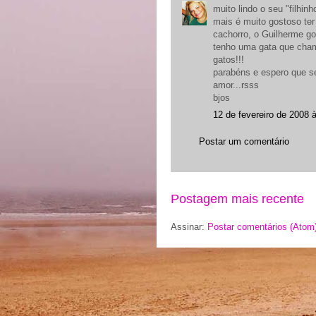
muito lindo o seu "filhinh
mais é muito gostoso ter
cachorro, o Guilherme go
tenho uma gata que chama
gatos!!!
parabéns e espero que se
amor...rsss
bjos
12 de fevereiro de 2008 
Postar um comentário
Postagem mais recente
Assinar:
Postar comentários (Atom