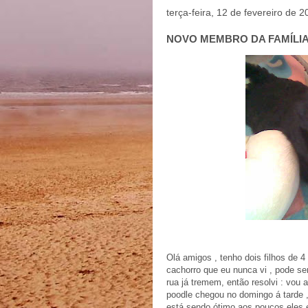
terça-feira, 12 de fevereiro de 
NOVO MEMBRO DA FAMÍLI
Olá amigos , tenho dois filhos de 
cachorro que eu nunca vi , pode se
rua já tremem, então resolvi : vou 
poodle chegou no domingo á tarde 
está sendo ótimo aos poucos eles es