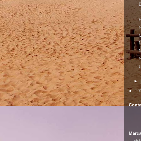
►
►
20
Cont
Marc