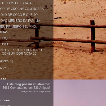
BOLINHOS DE BATATA
TOP DE CROCHÊ COM ROSAS
BOLO DE COCO E QUEIJO
NOVO MEMBRO DA FAMÍLIA
MEU PRIMEIRO SELINHO.
MEIAS
NHOQUE
SONHOS
UNILEVER ATENDIMENTO AO
CONSUMIDOR NOTA 10
janeiro
(9)
07
(21)
ador
Este blog possui atualmente:
3661 Comentários em
536 Artigos!
Widget
UsuárioCompulsivo
adores