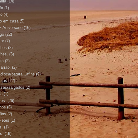
ília
(14)
fa
(1)
ão
(4)
to em casa
(5)
z Aniversário
(16)
ngo
(22)
or
(7)
ches
(2)
ches.
(3)
ura
(2)
arrão.
(2)
dioca/batata...afins
(9)
ssas
(22)
sas/salgados
(2)
ho
(1)
os.
(26)
hos
(6)
fins
(2)
letes
(1)
s.
(1)
s.
(19)